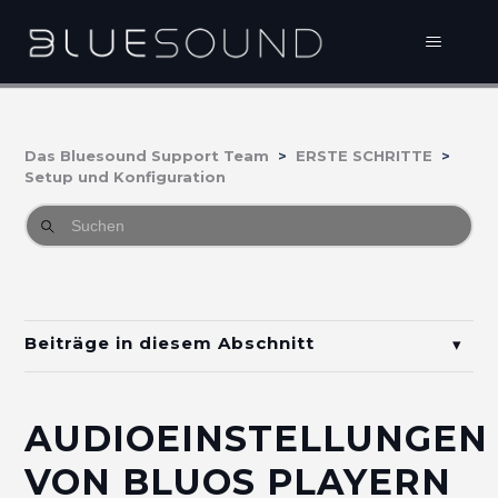
Das Bluesound Support Team
ERSTE SCHRITTE
Setup und Konfiguration
Beiträge in diesem Abschnitt
Einmessungen mit Dirac Live für Bluesound Player
AUDIOEINSTELLUNGEN
Wie verbinde ich meinen BluOS Player mit dem
Netzwerk?
VON BLUOS PLAYERN