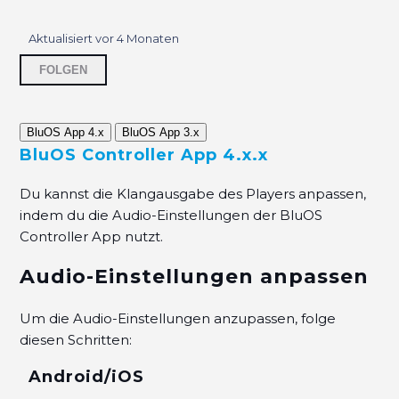
Audioeinstellungen von BluOS Playern
Aktualisiert
vor 4 Monaten
Noch niemand folgt
Mehrere Quellen am BLUESOUND HUB
FOLGEN
aktivieren
Den PULSE SUB kabellos verbinden
BluOS App 4.x
BluOS App 3.x
BluOS Controller App 4.x.x
Einrichtung des BLUESOUND HUB
Du kannst die Klangausgabe des Players anpassen,
Den USB-Audioausgang des NODE (N130)
indem du die Audio-Einstellungen der BluOS
aktivieren
Controller App nutzt.
Audioeinstellungen des Bluesound Node
Audio-Einstellungen anpassen
Die Wandhalterung des POWERNODE EDGE
Um die Audio-Einstellungen anzupassen, folge
nutzen
diesen Schritten:
Android/iOS
Wie befestige ich meine PULSE SOUNDBAR an
der Wand?