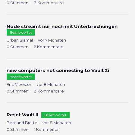
0
Stimmen
3
Kommentare
Node streamt nur noch mit Unterbrechungen
Beantwortet
Urban Slamal
vor 7 Monaten
0
Stimmen
2
Kommentare
new computers not connecting to Vault 2i
Beantwortet
Eric Meester
vor 8 Monaten
0
Stimmen
3
Kommentare
Reset Vault II
Beantwortet
Bertrand Biette
vor 8 Monaten
0
Stimmen
1
Kommentar