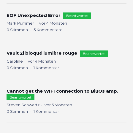
EOF Unexpected Error
Beantwortet
Mark Pummer
vor 4 Monaten
0
Stimmen
5
Kommentare
Vault 2i bloqué lumière rouge
Beantwortet
Caroline
vor 4 Monaten
0
Stimmen
1
Kommentar
Cannot get the WIFI connection to BluOs amp.
Beantwortet
Steven Schwartz
vor 5 Monaten
0
Stimmen
1
Kommentar