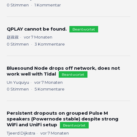
0
Stimmen
1
Kommentar
QPLAY cannot be found.
Beantwortet
赵叔叔
vor 7 Monaten
0
Stimmen
3
Kommentare
Bluesound Node drops off network, does not
work well with Tidal
Beantwortet
Un Yuquiyu
vor 7 Monaten
0
Stimmen
5
Kommentare
Persistent dropouts on grouped Pulse M
speakers (Powernode stable) despite strong
WiFi and UniFi setup
Beantwortet
Tjeerd Dijkstra
vor 7 Monaten