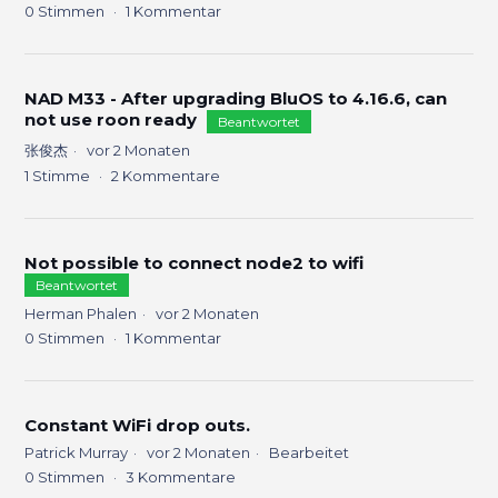
0
Stimmen
1
Kommentar
NAD M33 - After upgrading BluOS to 4.16.6, can
not use roon ready
Beantwortet
张俊杰
vor 2 Monaten
1
Stimme
2
Kommentare
Not possible to connect node2 to wifi
Beantwortet
Herman Phalen
vor 2 Monaten
0
Stimmen
1
Kommentar
Constant WiFi drop outs.
Patrick Murray
vor 2 Monaten
Bearbeitet
0
Stimmen
3
Kommentare