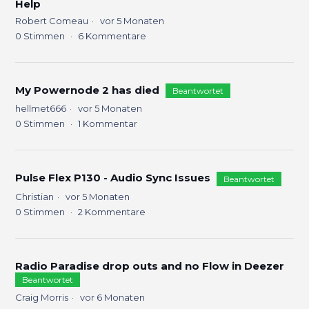
Help
Robert Comeau
vor 5 Monaten
0
Stimmen
6
Kommentare
My Powernode 2 has died
Beantwortet
hellmet666
vor 5 Monaten
0
Stimmen
1
Kommentar
Pulse Flex P130 - Audio Sync Issues
Beantwortet
Christian
vor 5 Monaten
0
Stimmen
2
Kommentare
Radio Paradise drop outs and no Flow in Deezer
Beantwortet
Craig Morris
vor 6 Monaten