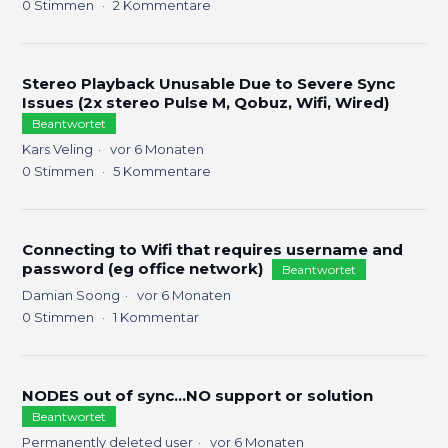
0
Stimmen
2
Kommentare
Stereo Playback Unusable Due to Severe Sync
Issues (2x stereo Pulse M, Qobuz, Wifi, Wired)
Beantwortet
Kars Veling
vor 6 Monaten
0
Stimmen
5
Kommentare
Connecting to Wifi that requires username and
password (eg office network)
Beantwortet
Damian Soong
vor 6 Monaten
0
Stimmen
1
Kommentar
NODES out of sync…NO support or solution
Beantwortet
Permanently deleted user
vor 6 Monaten