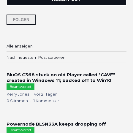
5 Personen folgen
FOLGEN
Alle anzeigen
Nach neuestem Post sortieren
BluOS C368 stuck on old Player called "CAVE"
created in Windows 11; backed off to Win10
Beantwortet
Kerry Jones
vor 21 Tagen
0
Stimmen
1
Kommentar
Powernode BLSN33A keeps dropping off
Beantwortet