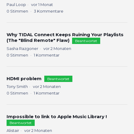
Paul Loop
vor 1 Monat
0
Stimmen
3
Kommentare
Why TIDAL Connect Keeps Ruining Your Playlists
(The "Blind Remote" Flaw)
Beantwortet
Sasha Razgoner
vor 2 Monaten
0
Stimmen
1
Kommentar
HDMI problem
Beantwortet
Tony Smith
vor 2 Monaten
0
Stimmen
1
Kommentar
Impossible to link to Apple Music Library !
Beantwortet
Alistair
vor 2 Monaten