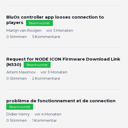
BluOs controller app looses connection to
players
Beantwortet
Martijn van Rooijen
vor 3 Monaten
0
Stimmen
5
Kommentare
Request for NODE ICON Firmware Download Link
(N530)
Beantwortet
Artem Maximov
vor 3 Monaten
0
Stimmen
2
Kommentare
problème de fonctionnement et de connection
Beantwortet
Didier Henry
vor 4 Monaten
0
Stimmen
1
Kommentar