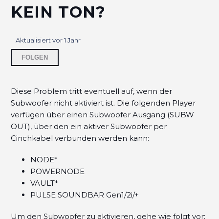
NODE ICON und XLR-Verbindungen
KEIN TON?
Warum wechselt mein Bluesound Player
willkürlich auf den HDMI Eingang?
Aktualisiert
vor 1 Jahr
Noch niemand folgt
FOLGEN
Warum erhalte ich eine Account Update
Fehlermeldung bei Amazon Music?
Diese Problem tritt eventuell auf, wenn der
Unterstützen BluOS Player Dolby Inhalte?
Subwoofer nicht aktiviert ist. Die folgenden Player
verfügen über einen Subwoofer Ausgang (SUBW
Den PULSE FLEX ohne lokales Netzwerk
OUT), über den ein aktiver Subwoofer per
benutzen
Cinchkabel verbunden werden kann:
Trigger Out von Bluesound Playern
NODE*
POWERNODE
Warum wurde meine CD als "Unbekannt" oder
VAULT*
mit falschen Daten gerippt?
PULSE SOUNDBAR Gen1/2i/+
Warum kommt aus meinem Subwoofer kein Ton?
Um den Subwoofer zu aktivieren, gehe wie folgt vor: