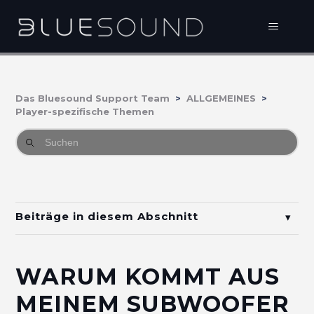
Das Bluesound Support Team
ALLGEMEINES
Player-spezifische Themen
Beiträge in diesem Abschnitt
PULSE SOUNDBAR+ (P430) Spatial Audio
Schalter für immersives Audio einschließlich
WARUM KOMMT AUS
Heimkino-Gruppen
MEINEM SUBWOOFER
Behebung von Erdschleifenproblemen mit dem