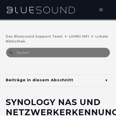
Das Bluesound Support Team
LIVING HIFI
Lokale
Bibliothek
Beiträge in diesem Abschnitt
Wie verbinde ich Musik auf meinem NAS, PC oder
iTunes Shared Music mit BluOS?
SYNOLOGY NAS UND
MQA Musik einfach finden und genießen mit
NETZWERKERKENNUN
TIDAL Masters