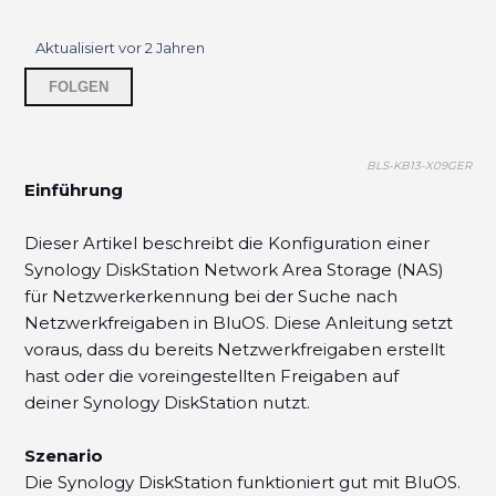
Der Unterschied zwischen USB Medien und einer
Aktualisiert
vor 2 Jahren
lokalen Bibliothek
Noch niemand folgt
FOLGEN
Synology NAS und Netzwerkerkennung
BLS-KB13-X09GER
Auf die Festplatte eines Vault oder NAD M50.2
Einführung
zugreifen
Dieser Artikel beschreibt die Konfiguration einer
Warum kann die Indexierung über BluOS nicht
Synology DiskStation Network Area Storage (NAS)
fertiggestellt werden?
für Netzwerkerkennung bei der Suche nach
Netzwerkfreigaben in BluOS. Diese Anleitung setzt
voraus, dass du bereits Netzwerkfreigaben erstellt
hast oder die voreingestellten Freigaben auf
deiner Synology DiskStation nutzt.
Szenario
Die Synology DiskStation funktioniert gut mit BluOS.