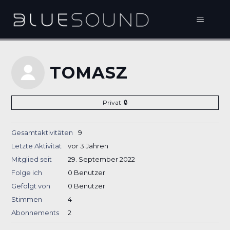
TOMASZ
Privat
Gesamtaktivitäten
9
Letzte Aktivität
vor 3 Jahren
Mitglied seit
29. September 2022
Folge ich
0 Benutzer
Gefolgt von
0 Benutzer
Stimmen
4
Abonnements
2