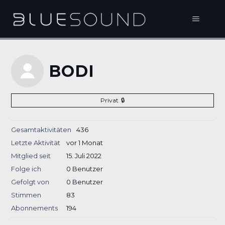
BODI
Privat
Gesamtaktivitäten
436
Letzte Aktivität
vor 1 Monat
Mitglied seit
15. Juli 2022
Folge ich
0 Benutzer
Gefolgt von
0 Benutzer
Stimmen
83
Abonnements
194