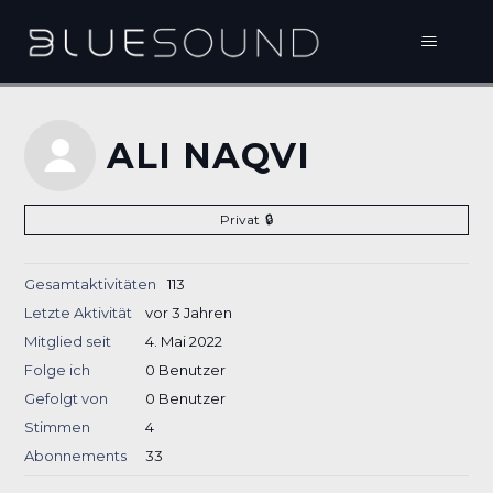
ALI NAQVI
Privat
Gesamtaktivitäten
113
Letzte Aktivität
vor 3 Jahren
Mitglied seit
4. Mai 2022
Folge ich
0 Benutzer
Gefolgt von
0 Benutzer
Stimmen
4
Abonnements
33