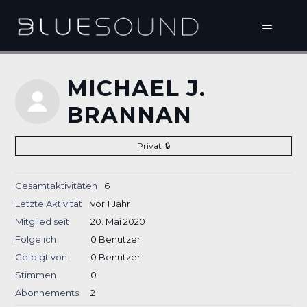
MICHAEL J.
BRANNAN
Privat
Gesamtaktivitäten
6
Letzte Aktivität
vor 1 Jahr
Mitglied seit
20. Mai 2020
Folge ich
0 Benutzer
Gefolgt von
0 Benutzer
Stimmen
0
Abonnements
2