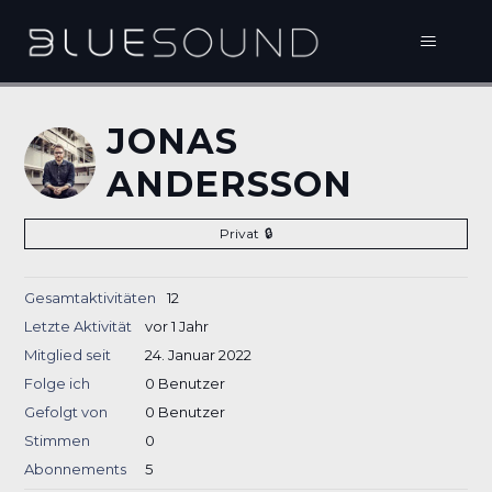
JONAS
ANDERSSON
Privat
Gesamtaktivitäten
12
Letzte Aktivität
vor 1 Jahr
Mitglied seit
24. Januar 2022
Folge ich
0 Benutzer
Gefolgt von
0 Benutzer
Stimmen
0
Abonnements
5