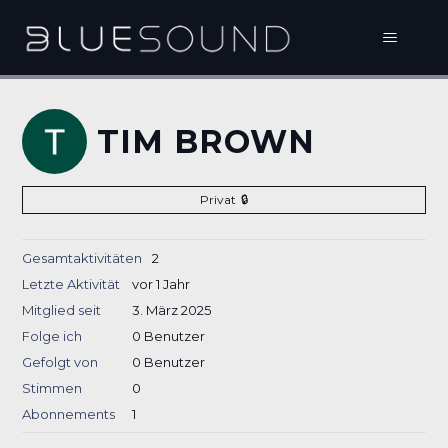
TIM BROWN
Privat
Gesamtaktivitäten
2
Letzte Aktivität
vor 1 Jahr
Mitglied seit
3. März 2025
Folge ich
0 Benutzer
Gefolgt von
0 Benutzer
Stimmen
0
Abonnements
1