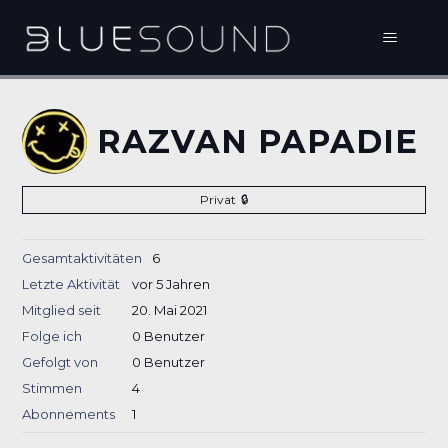
RAZVAN PAPADIE
Privat
Gesamtaktivitäten
6
Letzte Aktivität
vor 5 Jahren
Mitglied seit
20. Mai 2021
Folge ich
0 Benutzer
Gefolgt von
0 Benutzer
Stimmen
4
Abonnements
1