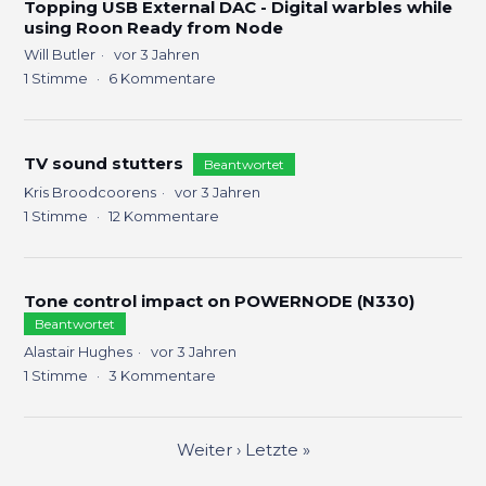
Topping USB External DAC - Digital warbles while
using Roon Ready from Node
Will Butler
vor 3 Jahren
1
Stimme
6
Kommentare
TV sound stutters
Beantwortet
Kris Broodcoorens
vor 3 Jahren
1
Stimme
12
Kommentare
Tone control impact on POWERNODE (N330)
Beantwortet
Alastair Hughes
vor 3 Jahren
1
Stimme
3
Kommentare
Weiter
›
Letzte
»