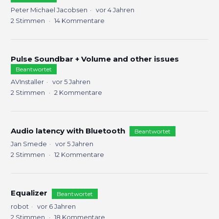
Peter Michael Jacobsen
vor 4 Jahren
2
Stimmen
14
Kommentare
Pulse Soundbar + Volume and other issues
Beantwortet
AVInstaller
vor 5 Jahren
2
Stimmen
2
Kommentare
Audio latency with Bluetooth
Beantwortet
Jan Smede
vor 5 Jahren
2
Stimmen
12
Kommentare
Equalizer
Beantwortet
robot
vor 6 Jahren
2
Stimmen
18
Kommentare