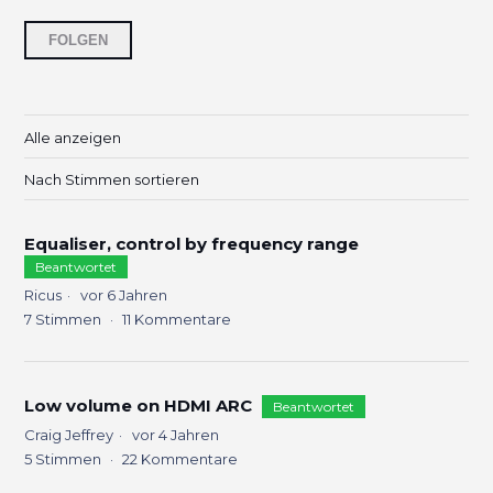
6 Personen folgen
FOLGEN
Alle anzeigen
Nach Stimmen sortieren
Equaliser, control by frequency range
Beantwortet
Ricus
vor 6 Jahren
7
Stimmen
11
Kommentare
Low volume on HDMI ARC
Beantwortet
Craig Jeffrey
vor 4 Jahren
5
Stimmen
22
Kommentare