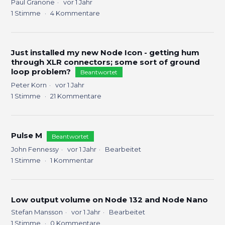
Paul Granone
vor 1 Jahr
1
Stimme
4
Kommentare
Just installed my new Node Icon - getting hum
through XLR connectors; some sort of ground
loop problem?
Beantwortet
Peter Korn
vor 1 Jahr
1
Stimme
21
Kommentare
Pulse M
Beantwortet
John Fennessy
vor 1 Jahr
Bearbeitet
1
Stimme
1
Kommentar
Low output volume on Node 132 and Node Nano
Stefan Mansson
vor 1 Jahr
Bearbeitet
1
Stimme
0
Kommentare