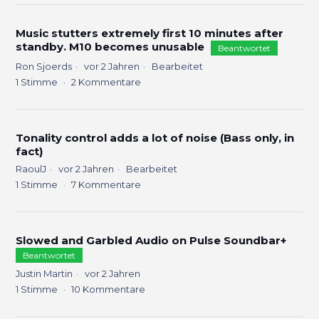
Music stutters extremely first 10 minutes after
standby. M10 becomes unusable
Beantwortet
Ron Sjoerds
vor 2 Jahren
Bearbeitet
1
Stimme
2
Kommentare
Tonality control adds a lot of noise (Bass only, in
fact)
RaoulJ
vor 2 Jahren
Bearbeitet
1
Stimme
7
Kommentare
Slowed and Garbled Audio on Pulse Soundbar+
Beantwortet
Justin Martin
vor 2 Jahren
1
Stimme
10
Kommentare