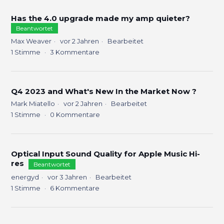
Has the 4.0 upgrade made my amp quieter?
Beantwortet
Max Weaver
vor 2 Jahren
Bearbeitet
1
Stimme
3
Kommentare
Q4 2023 and What's New In the Market Now ?
Mark Miatello
vor 2 Jahren
Bearbeitet
1
Stimme
0
Kommentare
Optical Input Sound Quality for Apple Music Hi-
res
Beantwortet
energyd
vor 3 Jahren
Bearbeitet
1
Stimme
6
Kommentare