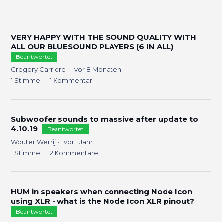
VERY HAPPY WITH THE SOUND QUALITY WITH
ALL OUR BLUESOUND PLAYERS (6 IN ALL)
Beantwortet
Gregory Carriere
vor 8 Monaten
1
Stimme
1
Kommentar
Subwoofer sounds to massive after update to
4.10.19
Beantwortet
Wouter Werrij
vor 1 Jahr
1
Stimme
2
Kommentare
HUM in speakers when connecting Node Icon
using XLR - what is the Node Icon XLR pinout?
Beantwortet