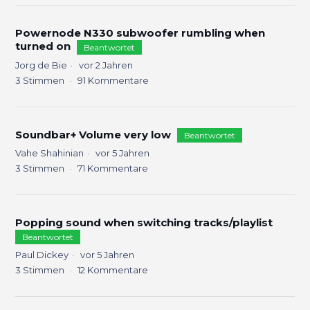
Powernode N330 subwoofer rumbling when
turned on
Beantwortet
Jorg de Bie
vor 2 Jahren
3
Stimmen
91
Kommentare
Soundbar+ Volume very low
Beantwortet
Vahe Shahinian
vor 5 Jahren
3
Stimmen
71
Kommentare
Popping sound when switching tracks/playlist
Beantwortet
Paul Dickey
vor 5 Jahren
3
Stimmen
12
Kommentare