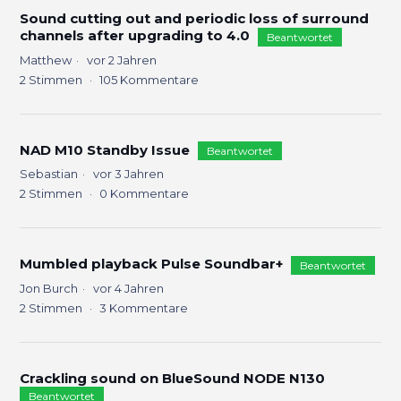
Sound cutting out and periodic loss of surround
channels after upgrading to 4.0
Beantwortet
Matthew
vor 2 Jahren
2
Stimmen
105
Kommentare
NAD M10 Standby Issue
Beantwortet
Sebastian
vor 3 Jahren
2
Stimmen
0
Kommentare
Mumbled playback Pulse Soundbar+
Beantwortet
Jon Burch
vor 4 Jahren
2
Stimmen
3
Kommentare
Crackling sound on BlueSound NODE N130
Beantwortet