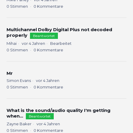
0
Stimmen
0
Kommentare
Multichannel Dolby Digital Plus not decoded
properly
Beantwortet
Mihai
vor 4 Jahren
Bearbeitet
0
Stimmen
0
Kommentare
Mr
Simon Evans
vor 4 Jahren
0
Stimmen
0
Kommentare
What is the sound/audio quality I'm getting
when...
Beantwortet
Zayne Baker
vor 4 Jahren
0
Stimmen
0
Kommentare