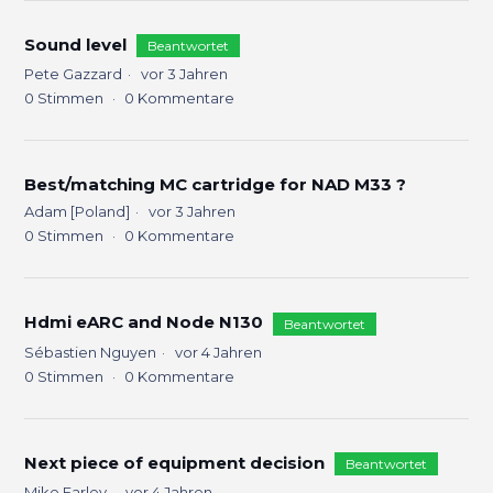
Sound level
Beantwortet
Pete Gazzard
vor 3 Jahren
0
Stimmen
0
Kommentare
Best/matching MC cartridge for NAD M33 ?
Adam [Poland]
vor 3 Jahren
0
Stimmen
0
Kommentare
Hdmi eARC and Node N130
Beantwortet
Sébastien Nguyen
vor 4 Jahren
0
Stimmen
0
Kommentare
Next piece of equipment decision
Beantwortet
Mike Farley
vor 4 Jahren