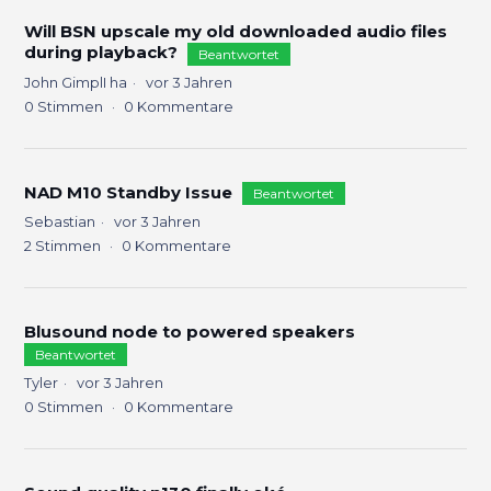
Will BSN upscale my old downloaded audio files
during playback?
Beantwortet
John GimplI ha
vor 3 Jahren
0
Stimmen
0
Kommentare
NAD M10 Standby Issue
Beantwortet
Sebastian
vor 3 Jahren
2
Stimmen
0
Kommentare
Blusound node to powered speakers
Beantwortet
Tyler
vor 3 Jahren
0
Stimmen
0
Kommentare