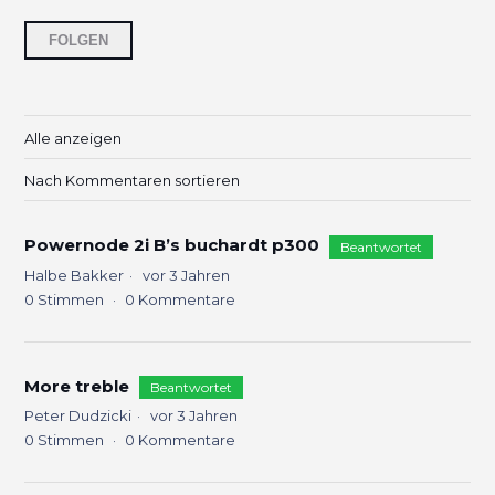
6 Personen folgen
FOLGEN
Alle anzeigen
Nach Kommentaren sortieren
Powernode 2i B’s buchardt p300
Beantwortet
Halbe Bakker
vor 3 Jahren
0
Stimmen
0
Kommentare
More treble
Beantwortet
Peter Dudzicki
vor 3 Jahren
0
Stimmen
0
Kommentare