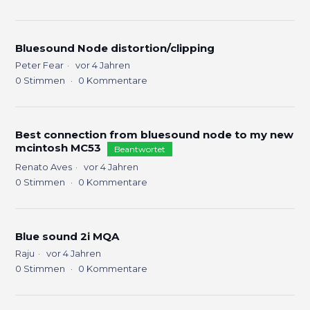
Bluesound Node distortion/clipping
Peter Fear
vor 4 Jahren
0
Stimmen
0
Kommentare
Best connection from bluesound node to my new
mcintosh MC53
Beantwortet
Renato Aves
vor 4 Jahren
0
Stimmen
0
Kommentare
Blue sound 2i MQA
Raju
vor 4 Jahren
0
Stimmen
0
Kommentare