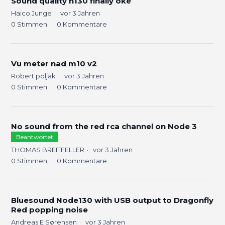
Sound quality n130 finally oké
Haico Junge
vor 3 Jahren
0
Stimmen
0
Kommentare
Vu meter nad m10 v2
Robert poljak
vor 3 Jahren
0
Stimmen
0
Kommentare
No sound from the red rca channel on Node 3
Beantwortet
THOMAS BREITFELLER
vor 3 Jahren
0
Stimmen
0
Kommentare
Bluesound Node130 with USB output to Dragonfly
Red popping noise
Andreas E Sørensen
vor 3 Jahren