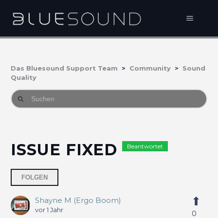
Das Bluesound Support Team
Community
Sound
Quality
ISSUE FIXED
Beantwortet
Eine Person folgt
FOLGEN
Shayne M (Ergo Boom)
vor 1 Jahr
0