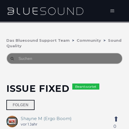
Das Bluesound Support Team
Community
Sound
Quality
ISSUE FIXED
Beantwortet
Eine Person folgt
FOLGEN
Shayne M (Ergo Boom)
vor 1 Jahr
0